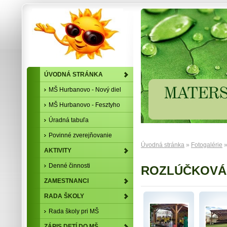
ÚVODNÁ STRÁNKA
MŠ Hurbanovo - Nový diel
MŠ Hurbanovo - Fesztyho
Úradná tabuľa
Povinné zverejňovanie
Úvodná stránka
»
Fotogalérie
»
AKTIVITY
Denné činnosti
ROZLÚČKOVÁ
ZAMESTNANCI
RADA ŠKOLY
Rada školy pri MŠ
ZÁPIS DETÍ DO MŠ