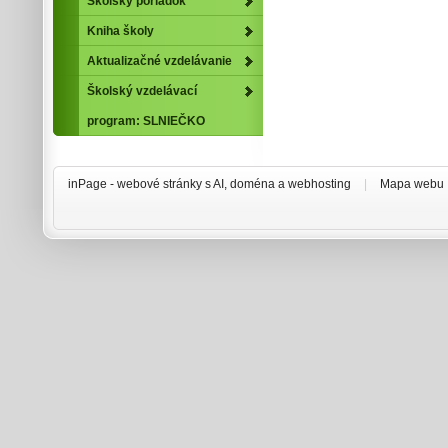
Školský poriadok
Kniha školy
Aktualizačné vzdelávanie
Školský vzdelávací
program: SLNIEČKO
inPage -
webové stránky
s AI,
doména
a
webhosting
|
Mapa webu