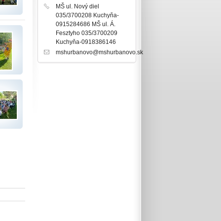
MŠ ul. Nový diel
035/3700208 Kuchyňa-
0915284686 MŠ ul. Á.
Fesztyho 035/3700209
Kuchyňa-0918386146
mshurbanovo@mshurbanovo.sk