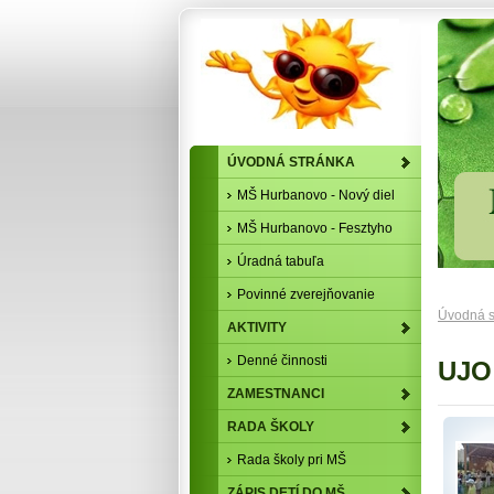
ÚVODNÁ STRÁNKA
MŠ Hurbanovo - Nový diel
MŠ Hurbanovo - Fesztyho
Úradná tabuľa
Povinné zverejňovanie
Úvodná s
AKTIVITY
Denné činnosti
UJO
ZAMESTNANCI
RADA ŠKOLY
Rada školy pri MŠ
ZÁPIS DETÍ DO MŠ